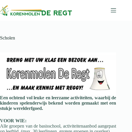
Ga
naar
de
inhoud
Scholen
Een ochtend vol leuke en leerzame activiteiten, waarbij de
kinderen spelenderwijs bekend worden gemaakt met een
stukje werelderfgoed.
VOOR WIE:
Alle groepen van de basisschool, activiteitenaanbod aangepast
op leeftijd. (max. 30 leerlingen, grotere groepen in overleg)