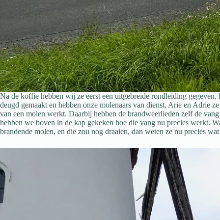
Na de koffie hebben wij ze eerst een uitgebreide rondleiding gegeven
deugd gemaakt en hebben onze molenaars van dienst, Arie en Adrie ze 
van een molen werkt. Daarbij hebben de brandweerlieden zelf de vang
hebben we boven in de kap gekeken hoe die vang nu precies werkt. 
brandende molen, en die zou nog draaien, dan weten ze nu precies wat