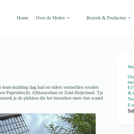
Home
Over de Molen
Bezoek & Producten
Wo
Ond
mol
team-building dag had en elders vertoefden werden
€15
n Papendrecht, Alblasserdam en Zuid-Beijerland. Tja
& m
 bezoek je de plekken die het bezoeken meer dan waard
Na
E-m
Su