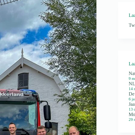
Laa
Tw
Laa
Na
9 m
NL
14 
De
6 j
Jaa
13 
Mo
29 