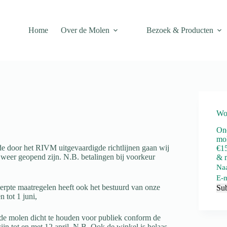
Home
Over de Molen
Bezoek & Producten
Wo
Ond
mol
 door het RIVM uitgevaardigde richtlijnen gaan wij
€15
 weer geopend zijn. N.B. betalingen bij voorkeur
& m
Na
E-m
rpte maatregelen heeft ook het bestuurd van onze
Su
 tot 1 juni,
 de molen dicht te houden voor publiek conform de
ijn tot en met 12 april. N.B. Ook de winkel is helaas