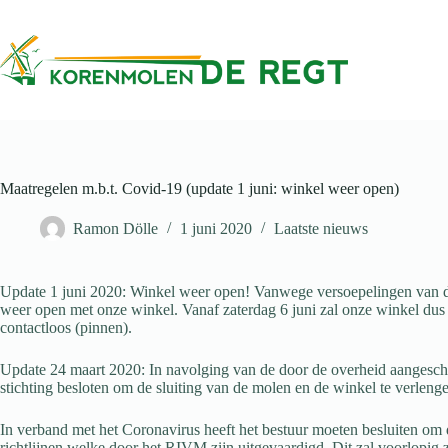
Ga
naar
de
inhoud
Maatregelen m.b.t. Covid-19 (update 1 juni: winkel weer open)
Ramon Dölle
1 juni 2020
Laatste nieuws
Update 1 juni 2020: Winkel weer open! Vanwege versoepelingen van de
weer open met onze winkel. Vanaf zaterdag 6 juni zal onze winkel dus
contactloos (pinnen).
Update 24 maart 2020: In navolging van de door de overheid aangesche
stichting besloten om de sluiting van de molen en de winkel te verlengen
In verband met het Coronavirus heeft het bestuur moeten besluiten om
richtlijnen welke door het RIVM zijn uitgevaardigd. Dit zal voorlopig z