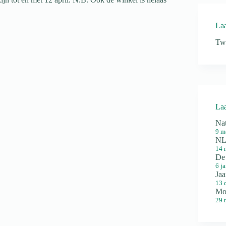
Laa
Tw
Laa
Na
9 m
NL
14 
De
6 j
Jaa
13 
Mo
29 